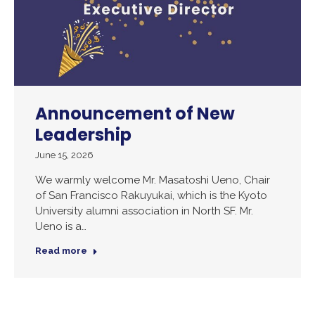
Announcement of New
Leadership
June 15, 2026
We warmly welcome Mr. Masatoshi Ueno, Chair
of San Francisco Rakuyukai, which is the Kyoto
University alumni association in North SF. Mr.
Ueno is a…
Read more